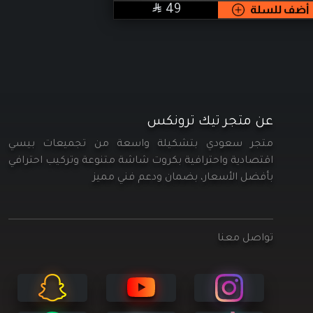
+ CONTROLLER
نفذت الكمي

SAR
نفذت الكمية
139
عن متجر تيك ترونكس
متجر سعودي بتشكيلة واسعة من تجميعات بيسي
اقتصادية واحترافية بكروت شاشة متنوعة وتركيب احترافي
بأفضل الأسعار، بضمان ودعم فني مميز
تواصل معنا