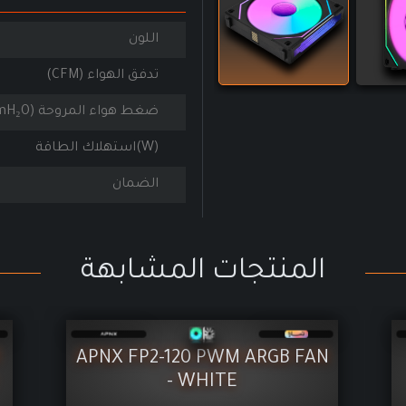
اللون
تدفق الهواء (CFM)
ضغط هواء المروحة (mmH₂O)
(W)استهلاك الطاقة
الضمان
المنتجات المشابهة
-
MAJESTY FAN INFINITY ARGB
)
120MM - WHITE ( REVERSE )