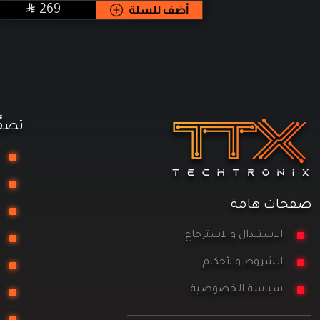


SAR
SA
269
أضف للسلة
89
تصفّ
تج
مع
صفحات هامة
را
الاستبدال والاسترجاع
تخ
الشروط والأحكام
مز
سياسة الخصوصية
ال
كو