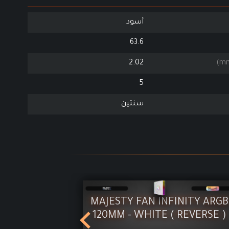
أسود
63.6
2.02
5
سنتين
WM WHITE
TTX-F120 PACK ARGB BLACK 
T )
3xFAN (IN) + 1xFAN ( EXUST 