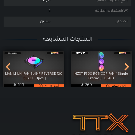
إزعاج المروحة (dBA)
32٫21
(W)استهلاك الطاقة
4
الضمان
سنتين
المنتجات المشابهة
LIAN LI UNI FAN SL-INF REVERSE 120
NZXT F360 RGB COR FAN ( Single
- BLACK ( 1pcs )
Frame ) - BLACK

SAR

SAR
109
269
أضف للسلة
أضف للسلة