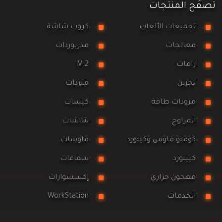
تصفَّح المنتجات
تجميعات الألعاب
كروت شاشة
معالجات
مذربوردات
رامات
M.2
تخزين
مبردات
مزودات طاقة
كيسات
المراوح
شاشات
كومبو ماوس وكيبورد
ماوسات
كييبورد
سماعات
معجون حراري
إكسسوارات
الخدمات
WorkStation