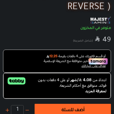
REVERSE )
متوفر في المخزون

SA
49
(شامل الضريبة)
1
أضف للسلة