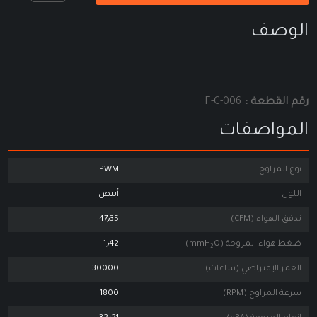
الوصف
رقم القطعة :
F-C-006
المواصفات
نوع المراوح
PWM
اللون
أبيض
تدفق الهواء (CFM)
47٫35
ضغط هواء المروحة (mmH₂O)
1٫42
العمر الإفتراضي (ساعات)
30000
سرعة المراوح (RPM)
1800