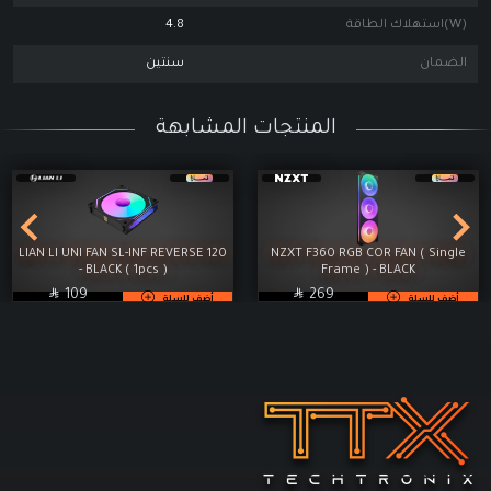
(W)استهلاك الطاقة
4.8
الضمان
سنتين
المنتجات المشابهة
LIAN LI UNI FAN SL-INF REVERSE 120
NZXT F360 RGB COR FAN ( Single
- BLACK ( 1pcs )
Frame ) - BLACK

SAR

SAR
109
269
أضف للسلة
أضف للسلة