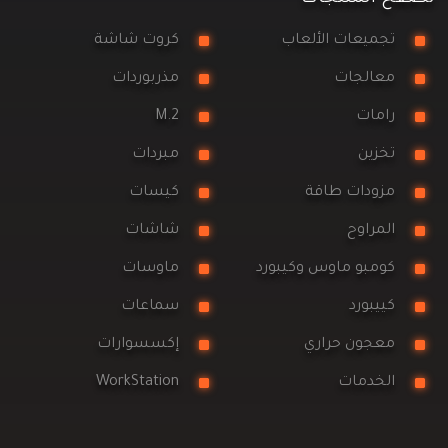
تجميعات الألعاب
كروت شاشة
معالجات
مذربوردات
رامات
M.2
تخزين
مبردات
مزودات طاقة
كيسات
المراوح
شاشات
كومبو ماوس وكيبورد
ماوسات
كييبورد
سماعات
معجون حراري
إكسسوارات
الخدمات
WorkStation