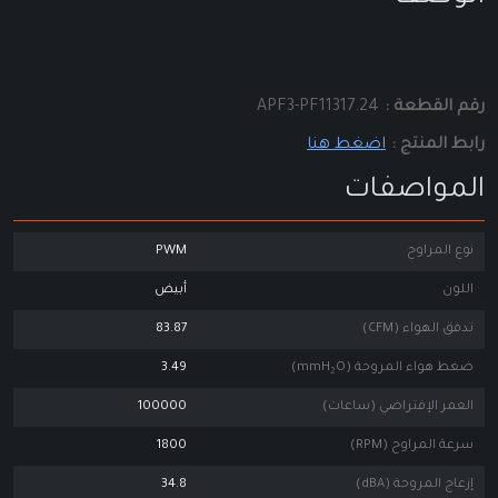
رقم القطعة :
APF3-PF11317.24
رابط المنتج :
اضغط هنا
المواصفات
نوع المراوح
PWM
اللون
أبيض
تدفق الهواء (CFM)
83.87
ضغط هواء المروحة (mmH₂O)
3.49
العمر الإفتراضي (ساعات)
100000
سرعة المراوح (RPM)
1800
إزعاج المروحة (dBA)
34.8