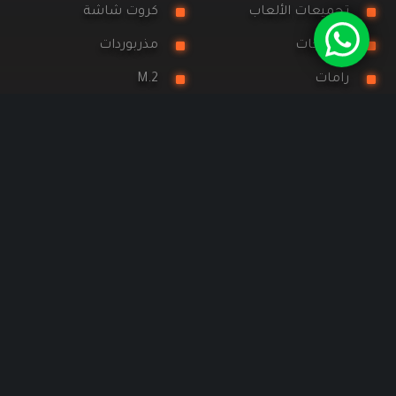
تجميعات الألعاب
كروت شاشة
معالجات
مذربوردات
رامات
M.2
تخزين
مبردات
مزودات طاقة
كيسات
المراوح
شاشات
كومبو ماوس وكيبورد
ماوسات
كييبورد
سماعات
معجون حراري
إكسسوارات
الخدمات
WorkStation
عن متجر تيك ترونكس