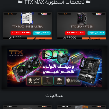
👑 TTX MAX تجميعات أسطورية 👑
TTX MAX - INTEL ULTRA
TTX MAX - RYZEN
عدلها على جوووك
RTX 5080 - RTX 5090
عدلها على جوووك
RTX 5080 - RTX 5090

SAR

SAR
31999
33999
تخصيص
تخصيص
معالجات