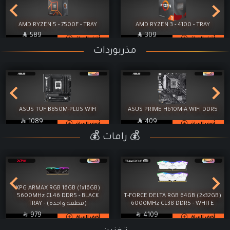
AMD RYZEN 5 - 7500F - TRAY
AMD RYZEN 3 - 4100 - TRAY

SAR

SAR
589
309
أضف للسلة
أضف للسلة
مذربوردات
ASUS TUF B850M-PLUS WIFI
ASUS PRIME H610M-A WIFI DDR5

SAR

SAR
1089
409
أضف للسلة
أضف للسلة
💰 رامات 💰
XPG ARMAX RGB 16GB (1x16GB)
5600MHz CL46 DDR5 - BLACK
T-FORCE DELTA RGB 64GB (2x32GB)
6000MHz CL38 DDR5 - WHITE
(قطعة واحدة) - TRAY

SAR

SAR
979
4109
أضف للسلة
أضف للسلة