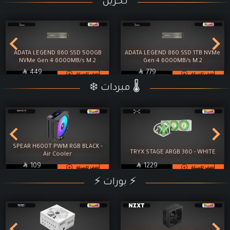
تخزين
ADATA LEGEND 860 SSD 500GB
ADATA LEGEND 860 SSD 1TB NVMe
NVMe Gen 4 6000MB/s M.2
Gen 4 6000MB/s M.2

SAR

SAR
449
779
أضف للسلة
أضف للسلة
❄️ مبردات 🌡️
SPEAR H600T PWM RGB BLACK -
TRYX STAGE ARGB 360 - WHITE
Air Cooler

SAR

SAR
109
1229
أضف للسلة
أضف للسلة
⚡ بورات ⚡