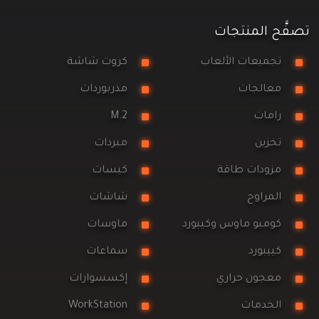
تصفَّح المنتجات
تجميعات الألعاب
كروت شاشة
معالجات
مذربوردات
رامات
M.2
تخزين
مبردات
مزودات طاقة
كيسات
المراوح
شاشات
كومبو ماوس وكيبورد
ماوسات
كييبورد
سماعات
معجون حراري
إكسسوارات
الخدمات
WorkStation