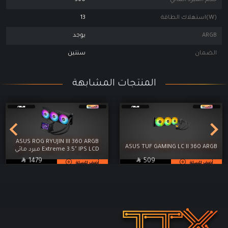
حجم المبرد المائي
360
(W)استهلاك الطاقة
13
ARGB
يوجد
الضمان
سنتين
المنتجات المشابهة
ASUS ROG RYUJIN III 360 ARGB
ASUS TUF GAMING LC II 360 ARGB
Extreme 3.5" IPS LCD مبرد مائي

SAR

SAR
1479
509
أضف للسلة
أضف للسلة