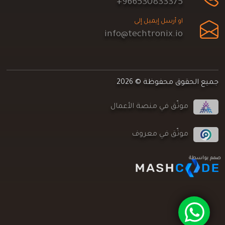
+966530833375
او أرسل إيميل إلى
info@techtronix.io
جميع الحقوق محفوظة © 2026
موثّق في منصة الأعمال
موثّق في معروف
صمم بواسطة