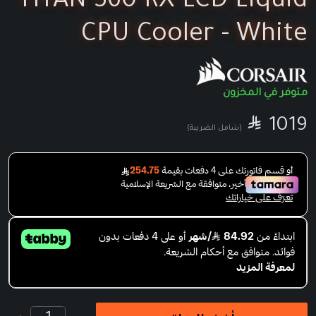
TITAN 360 RX LCD Liquid
CPU Cooler - White
متوفر في المخزون

SAR
1019
(شامل الضريبة)