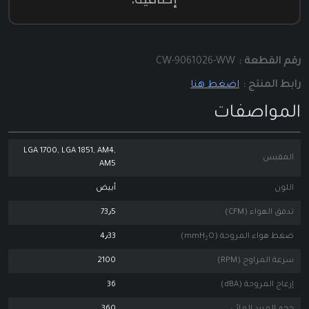
رقم القطعة :
CW-9061026-WW
رابط المنتج :
اضغط هنا
المواصفات
LGA 1700, LGA 1851, AM4,
المقبس
AM5
اللون
أبيض
تدفق الهواء (CFM)
73٫5
ضغط هواء المروحة (mmH₂O)
4٫33
سرعة المراوح (RPM)
2100
إزعاج المروحة (dBA)
36