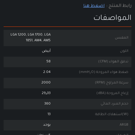
رابط المنتج :
اضغط هنا
المواصفات
LGA 1200, LGA 1700, LGA
المقبس
1851, AM4, AM5
اللون
أبيض
تدفق الهواء (CFM)
58
ضغط هواء المروحة (mmH₂O)
2.04
سرعة المراوح (RPM)
2000
إزعاج المروحة (dBA)
29٫33
حجم المبرد المائي
360
(W)استهلاك الطاقة
13
ARGB
يوجد