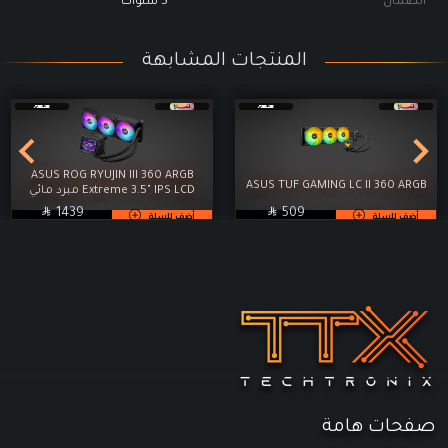
الضمان
5 سنوات
المنتجات المشابهة
ASUS ROG RYUJIN III 360 ARGB
ASUS TUF GAMING LC II 360 ARGB
Extreme 3.5" IPS LCD مبرد مائي

SAR

SAR
1439
509
أضف للسلة
أضف للسلة
صفحات هامة