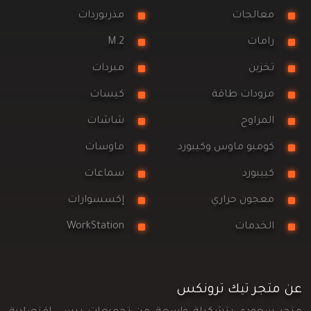
معالجات
مذربوردات
رامات
M.2
تخزين
مبردات
مزودات طاقة
كيسات
المراوح
شاشات
كومبو ماوس وكيبورد
ماوسات
كييبورد
سماعات
معجون حراري
إكسسوارات
الخدمات
WorkStation
عن متجر تيك ترونكس