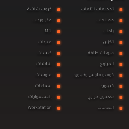
تجميعات الألعاب
كروت شاشة
معالجات
مذربوردات
رامات
M.2
تخزين
مبردات
مزودات طاقة
كيسات
المراوح
شاشات
كومبو ماوس وكيبورد
ماوسات
كييبورد
سماعات
معجون حراري
إكسسوارات
الخدمات
WorkStation