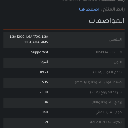
رقم القطعة :
90RC0131-M0EAY0
رابط المنتج :
اضغط هنا
المواصفات
LGA 1200, LGA 1700, LGA
المقبس
1851, AM4, AM5
Supported
DISPLAY SCREEN
اللون
أسود
تدفق الهواء (CFM)
89.73
ضغط هواء المروحة (mmH₂O)
5.15
سرعة المراوح (RPM)
2800
إزعاج المروحة (dBA)
36
حجم المبرد المائي
360
(W)استهلاك الطاقة
21