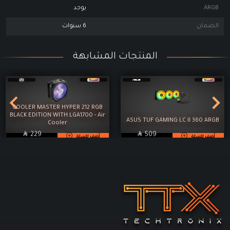
ARGB
يوجد
الضمان
6 سنوات
المنتجات المشابهة
COOLER MASTER HYPER 212 RGB
BLACK EDITION WITH LGA1700 - Air
ASUS TUF GAMING LC II 360 ARGB
Cooler

SAR

SAR
229
509
أضف للسلة
أضف للسلة