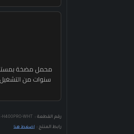
رقم القطعة :
C-H400PRO-WHT
رابط المنتج :
اضغط هنا