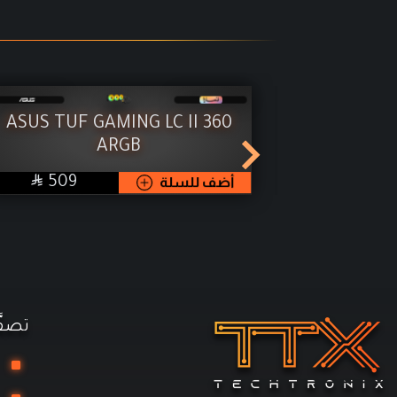
ASUS TUF GAMING LC II 360
LIAN LI 
ARGB
36


SAR
SAR
619
أضف للسلة
509
تصفّ
تج