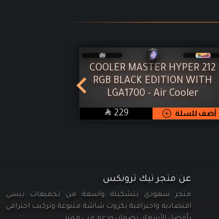
ITE - Air
COOLER MASTER HYPER 212
RGB BLACK EDITION WITH
LGA1700 - Air Cooler
أضف للسلة

SAR
أضف للسلة
229
عن متجر تيك ترونكس
متجر سعودي بتشكيلة واسعة من تجميعات بيسي
اقتصادية واحترافية بكروت شاشة متنوعة وتركيب احترافي
بأفضل الأسعار، بضمان ودعم فني مميز