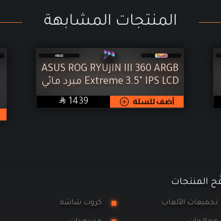
المنتجات المشابهة
ASUS ROG RYUJIN III 360 ARGB
Extreme 3.5" IPS LCD مبرد مائي

SAR
أضف للسلة
1439
َح المنتجات
ميعات الألعاب
كروت شاشة