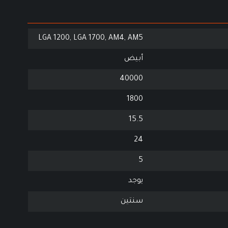
LGA 1200, LGA 1700, AM4, AM5
أبيض
40000
1800
15.5
24
5
يوجد
سنتين