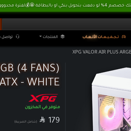
🌊 أسسسعااار نناارر بمناسبة العطلة الصيفية ، لا تفوووتك ⛱️
XPG VALOR AIR P | تي تي اكس تيك ترونكس
تـ
ـجـ
ـمـ
ـيـ
ـعـ
ـا
ت
ا
لأ
لـ
ـعـ
ـا
ب
المنتجات
تواصل م
XPG VALOR AIR PLUS ARGB 
GB (4 FANS)
ATX - WHITE
متوفر في المخزون

SAR
179
(شامل الضريبة)