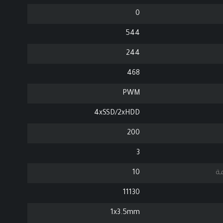
0
544
244
468
PWM
4xSSD/2xHDD
200
3
مة
10
11130
1x3.5mm