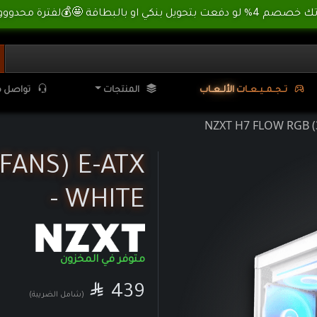
🌊 أسسسعااار نناارر بمناسبة العطلة الصيفية ، لا تفوووتك ⛱️
NZXT H7 F | تي تي اكس تيك ترونكس
تـ
ـجـ
ـمـ
ـيـ
ـعـ
ـا
ت
ا
لأ
لـ
ـعـ
ـا
ب
المنتجات
تواصل م
NZXT H7 FLOW RGB (3
FANS) E-ATX
- WHITE
متوفر في المخزون

SAR
439
(شامل الضريبة)