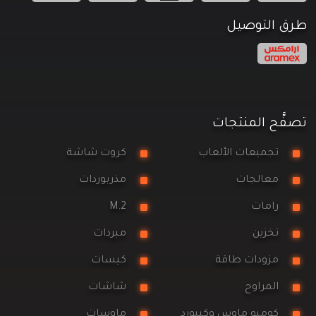
طرق التوصيل
تصفَّح المنتجات
تجميعات الألعاب
كروت شاشة
معالجات
مذربوردات
رامات
M.2
تخزين
مبردات
مزودات طاقة
كيسات
المراوح
شاشات
كومبو ماوس وكيبورد
ماوسات