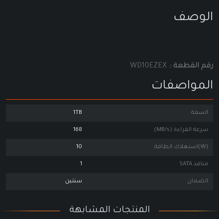
الوصف
رقم القطعة :
WD10EZEX
المواصفات
السعة
1TB
سرعة القراءة (MB/s)
168
(W)استهلاك الطاقة
10
منافذ SATA
1
الضمان
سنتين
المنتجات المشابهة