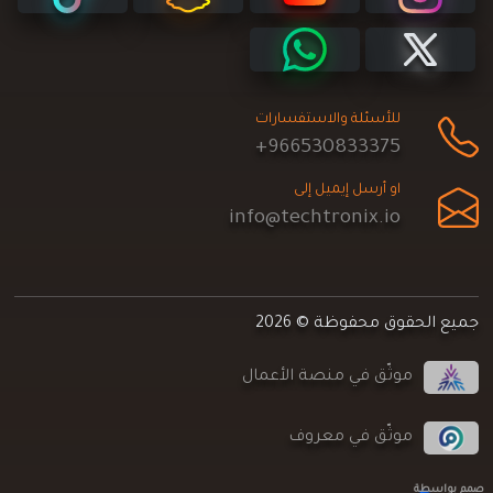
للأسئلة والاستفسارات
+966530833375
او أرسل إيميل إلى
info@techtronix.io
جميع الحقوق محفوظة © 2026
موثّق في منصة الأعمال
موثّق في معروف
صمم بواسطة