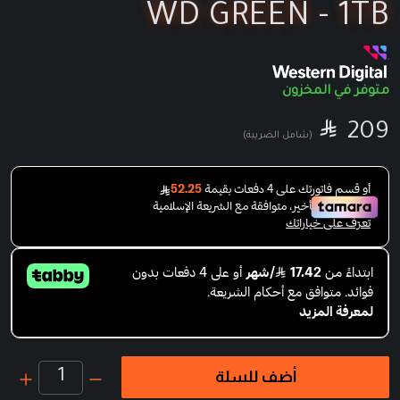
WD GREEN - 1TB
متوفر في المخزون

SAR
209
(شامل الضريبة)
1
أضف للسلة