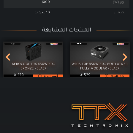
البور (W)
1000
الضمان
10 سنوات
المنتجات المشابهة
AEROCOOL LUX 650W 80+
ASUS TUF 850W 80+ GOLD ATX 3.1
BRONZE - BLACK
FULLY MODULAR - BLACK

SAR

SAR
129
529
أضف للسلة
أضف للسلة