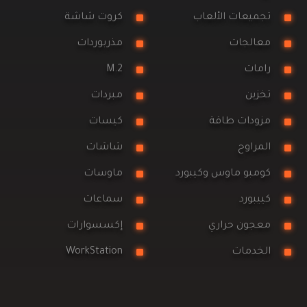
تجميعات الألعاب
كروت شاشة
معالجات
مذربوردات
رامات
M.2
تخزين
مبردات
مزودات طاقة
كيسات
المراوح
شاشات
كومبو ماوس وكيبورد
ماوسات
كييبورد
سماعات
معجون حراري
إكسسوارات
الخدمات
WorkStation