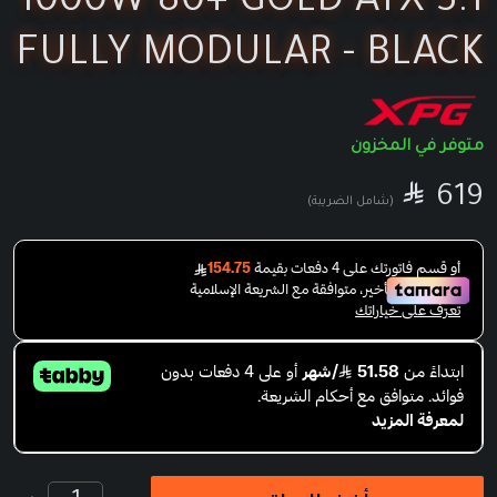
1000W 80+ GOLD ATX 3.1
FULLY MODULAR - BLACK
متوفر في المخزون

SAR
619
(شامل الضريبة)