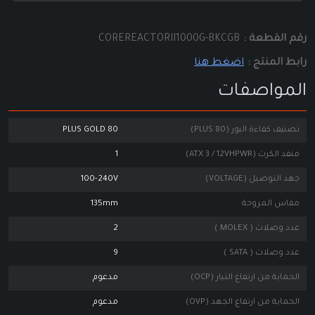
رقم القطعة :
COREREACTORII1000G-BKCGB
رابط المنتج :
اضغط هنا
المواصفات
تصنيف كفاءة البور (80 PLUS)
80 PLUS GOLD
منفذ الكرت (ATX 3 / 12VHPWR)
1
جهد التوصيل (VOLTAGE)
100-240V
مقاس المروحة
135mm
عدد وصلات ( MOLEX )
2
عدد وصلات ( SATA )
9
الحماية من ارتفاع التيار (OCP)
مدعوم
الحماية من ارتفاع الجهد (OVP)
مدعوم