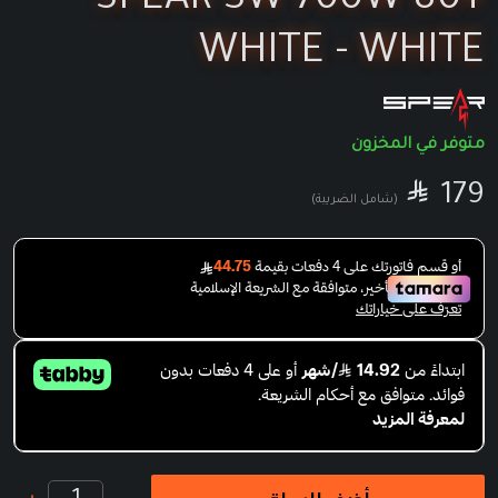
SPEAR SW 700W 80+
WHITE - WHITE
متوفر في المخزون

SAR
179
(شامل الضريبة)