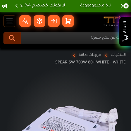
 الصيفية ، لا تفوووتك ⛱️
gation
SPEAR SW 700W 80+ WHITE - WHITE | تي تي اكس تيك ترونكس
السلة
المنتجات
مزودات طاقة
SPEAR SW 700W 80+ WHITE - WHITE