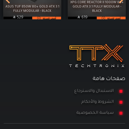
XPG CORE REACTOR II 1000W 80+
ASUS TUF 850W 80+ GOLD ATX 3.1
GOLD ATX 3.1 FULLY MODULAR -
FULLY MODULAR - BLACK
BLACK

SAR

SAR
529
619
أضف للسلة
أضف للسلة
صفحات هامة
الاستبدال والاسترجاع
الشروط والأحكام
سياسة الخصوصية