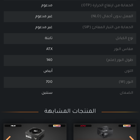
الحماية من ارتفاع الحرارة (OTP)
مدعوم
العمل بدون أحمال (NLO)
غير مدعوم
الحماية من التيار المفاجئ (SIP)
غير مدعوم
نوع الكيابل
ثابتة
مقاس البور
ATX
طول البور (ملم)
140
اللون
أبيض
البور (W)
700
الضمان
سنتين
المنتجات المشابهة