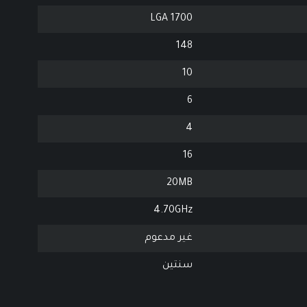
LGA 1700
148
10
6
4
16
20MB
4.70GHz
غير مدعوم
سنتين