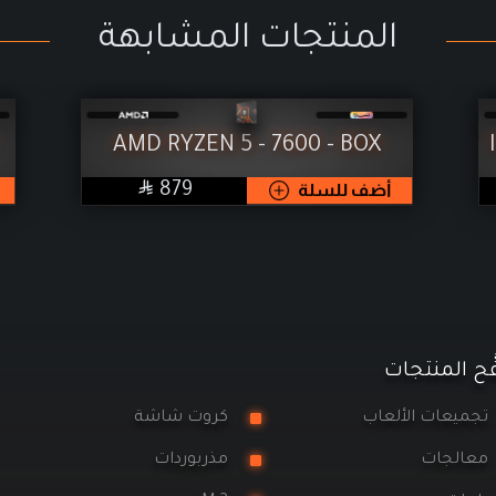
المنتجات المشابهة
AMD RYZEN 5 - 7600 - BOX

SAR
أضف للسلة
879
َح المنتجات
ميعات الألعاب
كروت شاشة
الجات
مذربوردات