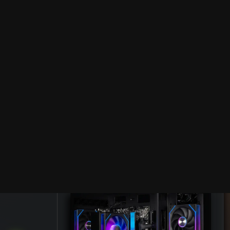
كسر السرعة
بلوتوث
سعة مغذي 
62%
تجميعة بي سي TTX ECO - INTEL