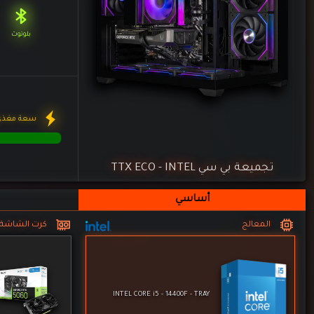
أساسي
المعالج
كرت الشاشة
INTEL CORE i5 - 14400F - TRAY
اللوحة الأم
الرامات
ASUS PRIME H610M-A WIFI DDR5