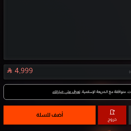
)
أضف للسلة
خروج
INTEL CORE i5 - 14400F -
1