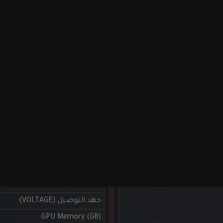
التفاصيل
واي فاي:
واي فاي
تصنيف كفاءة البور (80 PLUS):
جهد التوصيل (VOLTAGE):
GPU Memory (GB):
السعة:
USB-C
سرعة القراءة (MB/s):
ارتفاع المبرد الهوائي (سم):
نوع الرام:
أقصى سعة الرام لـ مذربوردات :
الطاقة
سعة الرام:
650 / 380
أقصى وحدات الرام لـ مذربوردات 