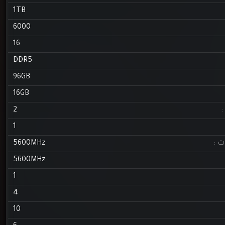
1
ت :
5600MHz
5600MHz
1
4
10
6
4
16
20MB
2
5
1