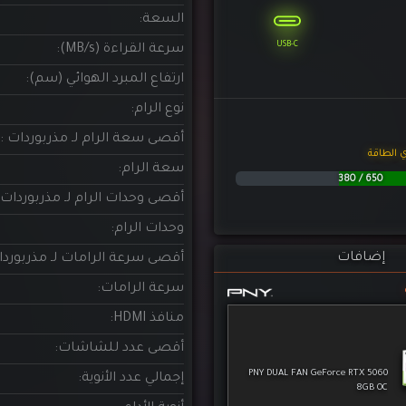
وحدات الرام:
إضافات
أقصى سرعة الرامات لـ مذربوردا
سرعة الرامات:
منافذ HDMI:
أقصى عدد للشاشات:
PNY DUAL FAN GeForce RTX 5060
إجمالي عدد الأنوية:
8GB OC
أنوية الأداء:
أنوية الكفاءة:
عدد المسارات:
ذاكرة الكاش:
منافذ USB-3:
XPG ARMAX RGB 16GB (1x16GB)
منافذ USB-2:
5600MHz CL46 DDR5 - BLACK
(قطعة واحدة) - TRAY
منافذ USB Type-C: