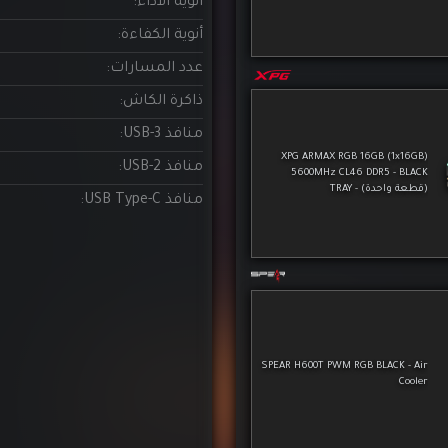
SPEAR H600T PWM RGB BLACK - Air
Cooler
ADATA LEGEND 860 SSD 1TB NVMe
Gen 4 6000MB/s M.2
سعر التجميعة