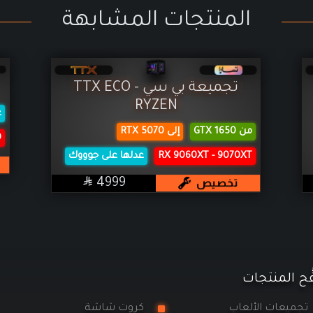
المنتجات المشابهة
تجميعة بي سي TTX ECO -
RYZEN
ع
من GTX 1650
إلى RTX 5070
0
RX 9060XT - 9070XT
عدلها على جوووك

SAR
تخصيص
4999
َح المنتجات
ميعات الألعاب
كروت شاشة