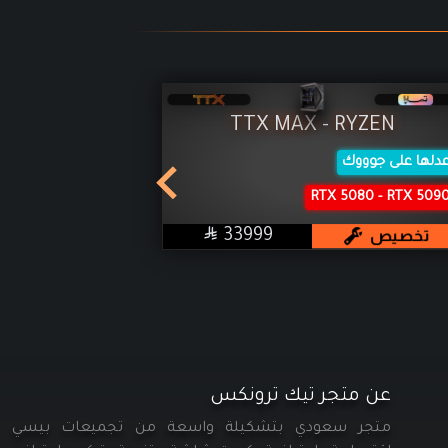
TTX MAX - RYZEN
دلها على جوووك
من RTX 5060
RTX 5080 - RTX 509
60XT - 9070XT

SAR
تخصيص
33999
تخصيص
عن متجر تيك ترونكس
متجر سعودي بتشكيلة واسعة من تجميعات بيسي