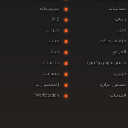
الجات
مذربوردات
مات
M.2
زين
مبردات
ودات طاقة
كيسات
مراوح
شاشات
مبو ماوس وكيبورد
ماوسات
يبورد
سماعات
جون حراري
إكسسوارات
خدمات
WorkStation