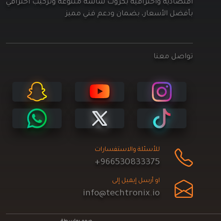
اقتصادية واحترافية بكروت شاشة متنوعة وتركيب احترافي
بأفضل الأسعار، بضمان ودعم فني مميز
تواصل معنا
للأسئلة والاستفسارات
+966530833375
او أرسل إيميل إلى
info@techtronix.io