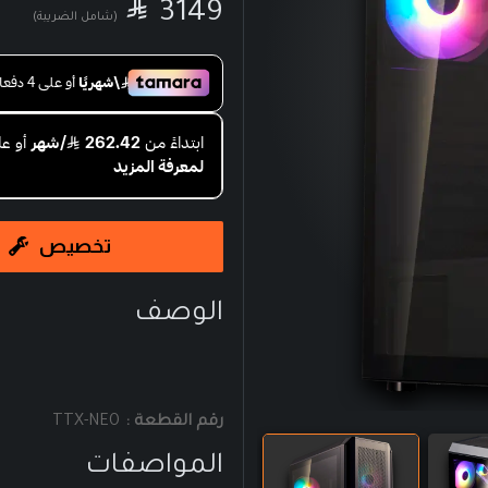

SAR
3149
(شامل الضريبة)
تخصيص
الوصف
رقم القطعة :
TTX-NEO
المواصفات