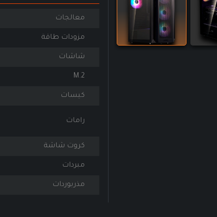
معالجات
مزودات طاقة
شاشات
M.2
كيسات
رامات
كروت شاشة
مبردات
مذربوردات