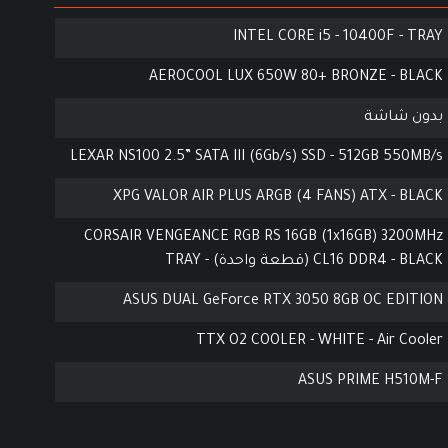
INTEL CORE i5 - 10400F - TRAY
AEROCOOL LUX 650W 80+ BRONZE - BLACK
بدون شاشة
LEXAR NS100 2.5” SATA III (6Gb/s) SSD - 512GB 550MB/s
XPG VALOR AIR PLUS ARGB (4 FANS) ATX - BLACK
CORSAIR VENGEANCE RGB RS 16GB (1x16GB) 3200MHz
CL16 DDR4 - BLACK (قطعة واحدة) - TRAY
ASUS DUAL GeForce RTX 3050 8GB OC EDITION
TTX O2 COOLER - WHITE - Air Cooler
ASUS PRIME H510M-F