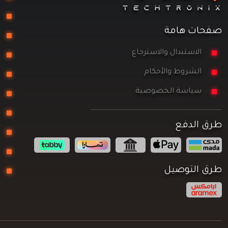
مع
صفحات هامة
را
الاستبدال والاسترجاع
تخ
الشروط والأحكام
مز
سياسة الخصوصية
ال
كو
طرق الدفع
كي
مع
طرق التوصيل
ال