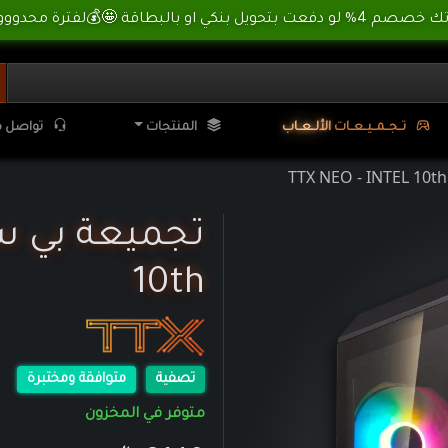
🌊 أسسسعااار نناارر بمناسبة العطلة الصيفية ، لا تفوووتك ⛱️
تـ
ـجـ
ـمـ
ـيـ
ـعـ
ـا
ت
ا
لأ
لـ
ـعـ
ـا
ب
المنتجات
تواصل م
10th
تصفية
متوافقة ومختبرة
متوفر في المخزون