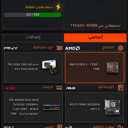
62%
تجميعة بي سي TTX ECO - RYZEN
أساسي
إضافات
المعالج
كرت الشاشة
PNY DUAL FAN GeForce
AMD RYZEN 5 - 7500F -
RTX 5060 8GB OC
TRAY
اللوحة الأم
الرامات
XPG ARMAX RGB 16GB
(1x16GB) 5600MHz
ASUS PRIME B650M-A
CL46 DDR5 - BLACK
WIFI II
(قطعة واحدة) - TRAY
مغذي الطاقة
المبرد