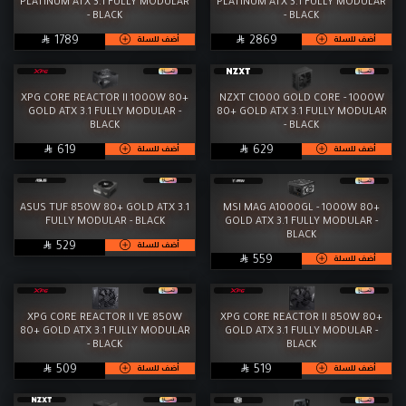
رامات
PLATINUM ATX 3.1 FULLY MODULAR
M.2
PLATINUM ATX 3.1 FULLY MODULAR
- BLACK
- BLACK
تخزين
مبردات

SAR

SAR
أضف للسلة
أضف للسلة
1789
2869
مزودات طاقة
كيسات
XPG CORE REACTOR II 1000W 80+
NZXT C1000 GOLD CORE - 1000W
المراوح
شاشات
GOLD ATX 3.1 FULLY MODULAR -
80+ GOLD ATX 3.1 FULLY MODULAR
BLACK
- BLACK
كومبو ماوس وكيبورد
ماوسات

SAR

SAR
أضف للسلة
أضف للسلة
619
629
كييبورد
سماعات
ASUS TUF 850W 80+ GOLD ATX 3.1
MSI MAG A1000GL - 1000W 80+
معجون حراري
إكسسوارات
FULLY MODULAR - BLACK
GOLD ATX 3.1 FULLY MODULAR -
BLACK
الخدمات
WorkStation

SAR
أضف للسلة
529

SAR
أضف للسلة
559
XPG CORE REACTOR II VE 850W
XPG CORE REACTOR II 850W 80+
80+ GOLD ATX 3.1 FULLY MODULAR
GOLD ATX 3.1 FULLY MODULAR -
- BLACK
BLACK

SAR

SAR
أضف للسلة
أضف للسلة
509
519