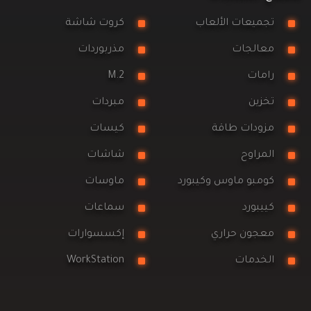
تجميعات الألعاب
كروت شاشة
معالجات
مذربوردات
رامات
M.2
تخزين
مبردات
مزودات طاقة
كيسات
المراوح
شاشات
كومبو ماوس وكيبورد
ماوسات
كييبورد
سماعات
معجون حراري
إكسسوارات
الخدمات
WorkStation