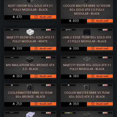
NZXT C850W 80+ GOLD ATX 3.1
COOLER MASTER MWE V2 1050W
FULLY MODULAR - BLACK
80+ GOLD ATX 3.0 FULLY
MODULAR - BLACK

SAR
أضف للسلة
479

SAR
أضف للسلة
499
MAJESTY 850W 80+ GOLD ATX 3.1
LIAN LI EDGE 750W 80+ GOLD ATX
FULLY MODULAR - WHITE
3.1 FULLY MODULAR - BLACK

SAR

SAR
أضف للسلة
أضف للسلة
399
399
MSI MAG A750W 80+ BRONZE ATX
MAJESTY 850W 80+ GOLD ATX 3.1
3.0 - BLACK
FULLY MODULAR - BLACK

SAR

SAR
أضف للسلة
أضف للسلة
369
389
COOLERMASTER MWE V3 750W
COOLER MASTER MWE V3 750W
80+ BRONZE - BLACK
80+ GOLD ATX 3.1 - BLACK

SAR

SAR
أضف للسلة
أضف للسلة
259
369