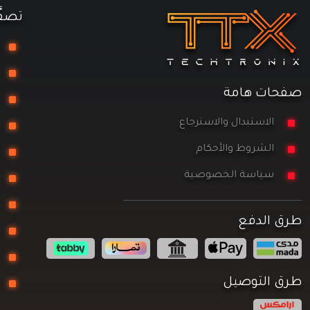
تصفّ
تج
مع
صفحات هامة
را
الاستبدال والاسترجاع
تخ
الشروط والأحكام
مز
سياسة الخصوصية
ال
كو
طرق الدفع
كي
مع
طرق التوصيل
ال