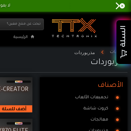
لا يفوتك خصصم 4% لو د
مذربوردات | تي تي ا
السلة
الرئيسية
مذربوردات
المنتجات
مذربوردات
الأصناف
E-CREATOR
تجميعات الألعاب
أضف للسلة
كروت شاشة
معالجات
مذربوردات