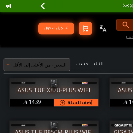
تسجيل الدخول
عنا
الترتيب حسب:
ASUS TUF X870-PLUS WIFI
ASUS


SAR
1
أضف للسلة
1439