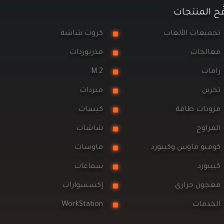
َح المنتجات
ميعات الألعاب
كروت شاشة
الجات
مذربوردات
مات
M.2
زين
مبردات
ودات طاقة
كيسات
مراوح
شاشات
مبو ماوس وكيبورد
ماوسات
يبورد
سماعات
جون حراري
إكسسوارات
خدمات
WorkStation