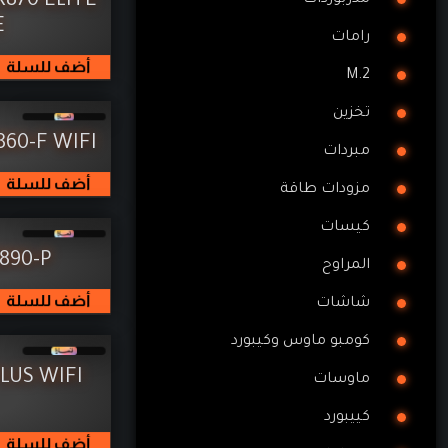
870 ELITE
E
رامات
أضف للسلة
M.2
تخزين
860-F WIFI
مبردات
أضف للسلة
مزودات طاقة
كيسات
890-P
المراوح
أضف للسلة
شاشات
كومبو ماوس وكيبورد
LUS WIFI
ماوسات
كييبورد
أضف للسلة