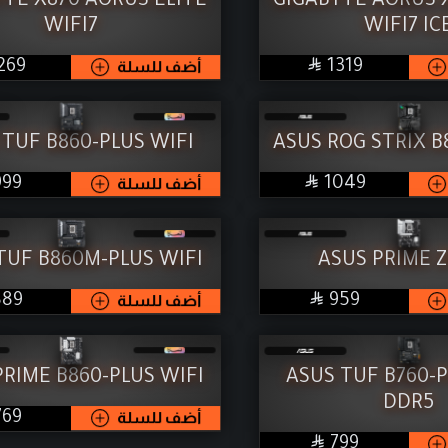
YTE X870 AORUS ELITE
GIGABYTE AORUS X
WIFI7
WIFI7 IC

SAR
SAR
1319
أضف للسلة
269
 TUF B860-PLUS WIFI
ASUS ROG STRIX B

SAR
SAR
1049
أضف للسلة
999
TUF B860M-PLUS WIFI
ASUS PRIME Z

SAR
SAR
959
أضف للسلة
889
PRIME B860-PLUS WIFI
ASUS TUF B760-P
DDR5
SAR
أضف للسلة
769

SAR
799