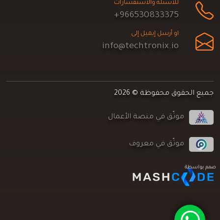
للأسئلة والاستفسارات
+966530833375
او أرسل إيميل إلى
info@techtronix.io
جميع الحقوق محفوظة © 2026
موثّق في منصة الأعمال
موثّق في معروف
صمم بواسطة