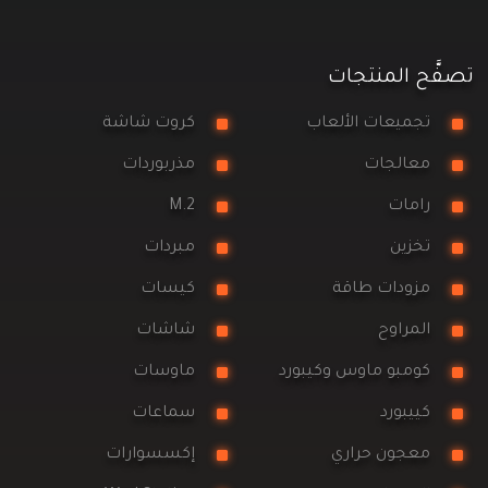
تصفَّح المنتجات
تجميعات الألعاب
كروت شاشة
معالجات
مذربوردات
رامات
M.2
تخزين
مبردات
مزودات طاقة
كيسات
المراوح
شاشات
كومبو ماوس وكيبورد
ماوسات
كييبورد
سماعات
معجون حراري
إكسسوارات