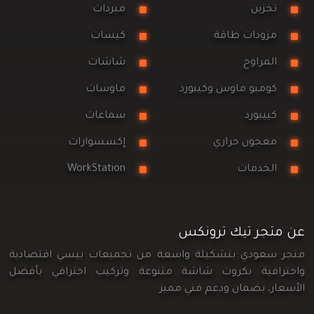
تخزين
مبردات
مزودات طاقة
كيسات
المراوح
شاشات
كومبو ماوس وكيبورد
ماوسات
كييبورد
سماعات
معجون حراري
إكسسوارات
الخدمات
WorkStation
عن متجر تيك ترونكس
متجر سعودي بتشكيلة واسعة من تجميعات بيسي اقتصادية
واحترافية بكروت شاشة متنوعة وتركيب احترافي بأفضل
الأسعار، بضمان ودعم فني مميز