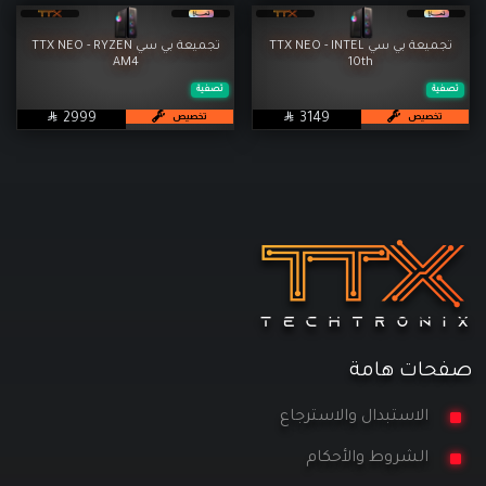
تجميعة بي سي TTX NEO - INTEL
تجميعة بي سي TTX NEO - RYZEN
AM4
10th
تصفية
تصفية

SAR

SAR
تخصيص
تخصيص
2999
3149
صفحات هامة
الاستبدال والاسترجاع
الشروط والأحكام