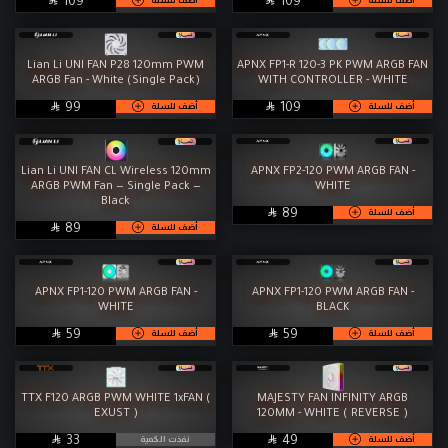
SAR
SAR
109
109
Lian Li UNI FAN P28 120mm PWM
APNX FP1-R 120-3 PK PWM ARGB FAN
ARGB Fan - White (Single Pack)
WITH CONTROLLER - WHITE

SAR

SAR
أضف للسلة
أضف للسلة
99
109
Lian Li UNI FAN CL Wireless 120mm
APNX FP2-120 PWM ARGB FAN -
ARGB PWM Fan — Single Pack —
WHITE
Black

SAR
أضف للسلة
89

SAR
أضف للسلة
89
APNX FP1-120 PWM ARGB FAN -
APNX FP1-120 PWM ARGB FAN -
WHITE
BLACK

SAR

SAR
أضف للسلة
أضف للسلة
59
59
TTX F120 ARGB PWM WHITE 1xFAN (
MAJESTY FAN INFINITY ARGB
EXUST )
120MM - WHITE ( REVERSE )

SAR

SAR
أضف للسلة
نفذت الكمية
33
49