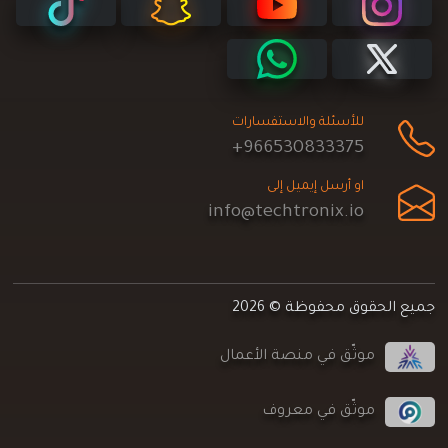
للأسئلة والاستفسارات
+966530833375
او أرسل إيميل إلى
info@techtronix.io
جميع الحقوق محفوظة © 2026
موثّق في منصة الأعمال
موثّق في معروف