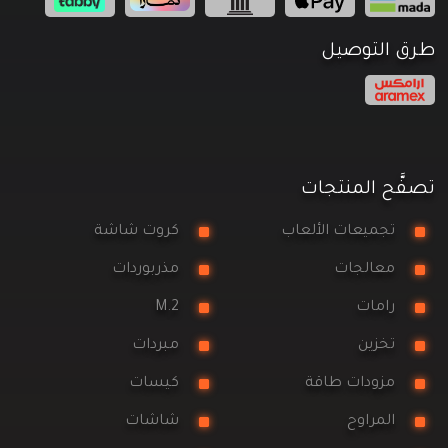
طرق التوصيل
تصفَّح المنتجات
تجميعات الألعاب
كروت شاشة
معالجات
مذربوردات
رامات
M.2
تخزين
مبردات
مزودات طاقة
كيسات
المراوح
شاشات