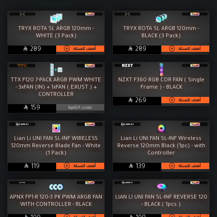
رامات
M.2
تخزين
مبردات
TRYX ROTA SL ARGB 120mm -
TRYX ROTA SL ARGB 120mm -
WHITE (3 Pack)
BLACK (3 Pack)
مزودات طاقة
كيسات

SAR

SAR
أضف للسلة
أضف للسلة
289
289
المراوح
شاشات
كومبو ماوس وكيبورد
ماوسات
TTX F120 7-PACK ARGB PWM WHITE
NZXT F360 RGB COR FAN ( Single
- 3xFAN (IN) + 1xFAN ( EXUST ) +
Frame ) - BLACK
كييبورد
سماعات
CONTROLLER

SAR
أضف للسلة
269

SAR
نفذت الكمية
159
معجون حراري
إكسسوارات
الخدمات
WorkStation
Lian Li UNI FAN SL-INF WIRELESS
Lian Li UNI FAN SL-INF Wireless
120mm Reverse Blade Fan - White
Reverse 120mm Black (1pc) - with
(1 Pack)
Controller

SAR

SAR
أضف للسلة
أضف للسلة
119
139
APNX FP1-R 120-3 PK PWM ARGB FAN
LIAN LI UNI FAN SL-INF REVERSE 120
WITH CONTROLLER - BLACK
- BLACK ( 1pcs )


أضف للسلة
أضف للسلة