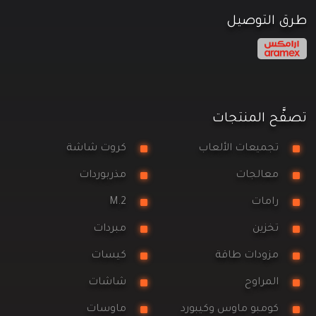
طرق التوصيل
تصفَّح المنتجات
تجميعات الألعاب
كروت شاشة
معالجات
مذربوردات
رامات
M.2
تخزين
مبردات
مزودات طاقة
كيسات
المراوح
شاشات
كومبو ماوس وكيبورد
ماوسات