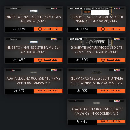
رامات
M.2
تخزين
مبردات
KINGSTON NV3 SSD 4TB NVMe Gen
GIGABYTE AORUS 7000E SSD 4TB
4 6000MB/s M.2
NVMe Gen 4 7100MB/s M.2
مزودات طاقة
كيسات

SAR

SAR
أضف للسلة
أضف للسلة
2279
2379
المراوح
شاشات
كومبو ماوس وكيبورد
ماوسات
KINGSTON NV3 SSD 2TB NVMe Gen
GIGABYTE AORUS 14000 SSD 2TB
4 6000MB/s M.2
NVMe Gen 5 14500MB/s M.2
كييبورد
سماعات

SAR

SAR
أضف للسلة
أضف للسلة
1489
1599
معجون حراري
إكسسوارات
الخدمات
WorkStation
ADATA LEGEND 860 SSD 1TB NVMe
KLEVV CRAS C925G SSD 1TB NVMe
Gen 4 6000MB/s M.2
Gen 4 W/HEATSINK 7400MB/s M.2

SAR

SAR
أضف للسلة
أضف للسلة
779
789
ADATA LEGEND 860 SSD 500GB
NVMe Gen 4 6000MB/s M.2

SAR
أضف للسلة
449