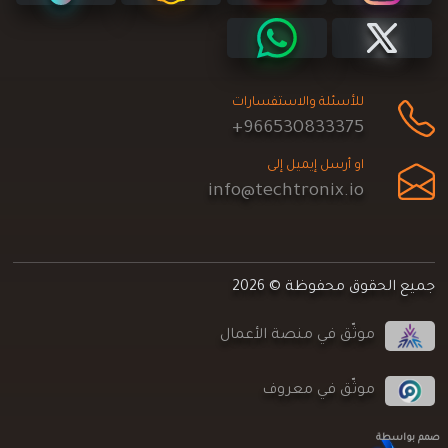
للأسئلة والاستفسارات
+966530833375
او أرسل إيميل إلى
info@techtronix.io
جميع الحقوق محفوظة © 2026
موثّق في منصة الأعمال
موثّق في معروف
صمم بواسطة