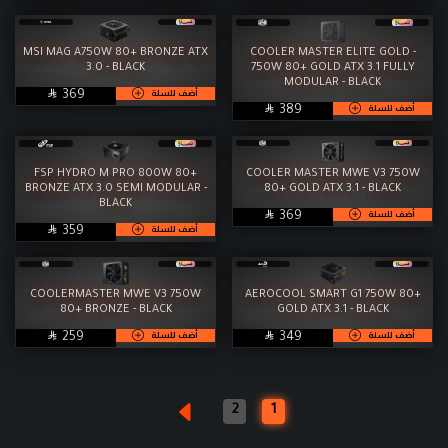
MSI MAG A750W 80+ BRONZE ATX
COOLER MASTER ELITE GOLD -
3.0 - BLACK
750W 80+ GOLD ATX 3.1 FULLY
MODULAR - BLACK

SAR
أضف للسلة
369

SAR
أضف للسلة
389
FSP HYDRO M PRO 800W 80+
COOLER MASTER MWE V3 750W
BRONZE ATX 3.0 SEMI MODULAR -
80+ GOLD ATX 3.1 - BLACK
BLACK

SAR
أضف للسلة
369

SAR
أضف للسلة
359
COOLERMASTER MWE V3 750W
AEROCOOL SMART G1 750W 80+
80+ BRONZE - BLACK
GOLD ATX 3.1 - BLACK

SAR

SAR
أضف للسلة
أضف للسلة
259
349
2
1