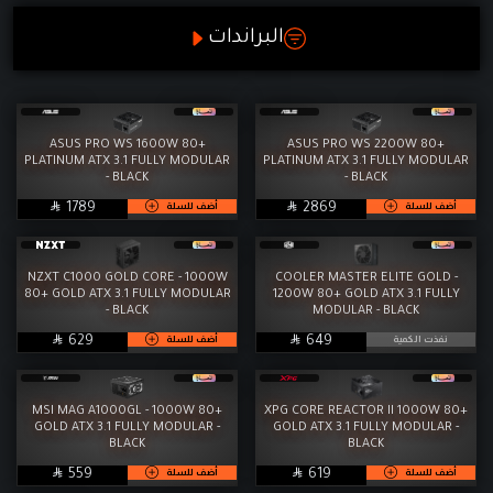
البور (W)
رامات
M.2
البراندات
650
تخزين
مبردات
1200
مزودات طاقة
كيسات
1000
المراوح
شاشات
ASUS PRO WS 1600W 80+
ASUS PRO WS 2200W 80+
850
PLATINUM ATX 3.1 FULLY MODULAR
PLATINUM ATX 3.1 FULLY MODULAR
كومبو ماوس وكيبورد
ماوسات
- BLACK
- BLACK
800

SAR

SAR
أضف للسلة
أضف للسلة
1789
2869
كييبورد
سماعات
750
معجون حراري
إكسسوارات
450
NZXT C1000 GOLD CORE - 1000W
COOLER MASTER ELITE GOLD -
80+ GOLD ATX 3.1 FULLY MODULAR
1200W 80+ GOLD ATX 3.1 FULLY
الخدمات
WorkStation
- BLACK
MODULAR - BLACK
600

SAR

SAR
نفذت الكمية
أضف للسلة
629
649
700
1600
MSI MAG A1000GL - 1000W 80+
XPG CORE REACTOR II 1000W 80+
GOLD ATX 3.1 FULLY MODULAR -
GOLD ATX 3.1 FULLY MODULAR -
2200
BLACK
BLACK

SAR

SAR
أضف للسلة
أضف للسلة
1050
559
619