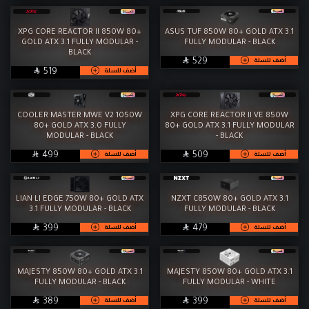
XPG CORE REACTOR II 850W 80+
ASUS TUF 850W 80+ GOLD ATX 3.1
GOLD ATX 3.1 FULLY MODULAR -
FULLY MODULAR - BLACK
BLACK

SAR
أضف للسلة
529

SAR
أضف للسلة
519
COOLER MASTER MWE V2 1050W
XPG CORE REACTOR II VE 850W
80+ GOLD ATX 3.0 FULLY
80+ GOLD ATX 3.1 FULLY MODULAR
MODULAR - BLACK
- BLACK

SAR

SAR
أضف للسلة
أضف للسلة
499
509
LIAN LI EDGE 750W 80+ GOLD ATX
NZXT C850W 80+ GOLD ATX 3.1
3.1 FULLY MODULAR - BLACK
FULLY MODULAR - BLACK

SAR

SAR
أضف للسلة
أضف للسلة
399
479
MAJESTY 850W 80+ GOLD ATX 3.1
MAJESTY 850W 80+ GOLD ATX 3.1
FULLY MODULAR - BLACK
FULLY MODULAR - WHITE

SAR

SAR
أضف للسلة
أضف للسلة
389
399