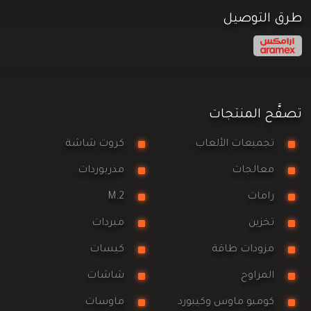
طرق التوصيل
تصفَّح المنتجات
تجميعات الألعاب
كروت شاشة
معالجات
مذربوردات
رامات
M.2
تخزين
مبردات
مزودات طاقة
كيسات
المراوح
شاشات
كومبو ماوس وكيبورد
ماوسات