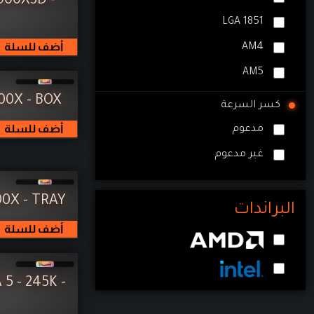
900X3D -
LGA 1851
رامات
أضف للسلة
AM4
M.2
AM5
تخزين
00X - BOX
كسر السرعة
مبردات
أضف للسلة
مدعوم
مزودات طاقة
غير مدعوم
كيسات
المراوح
00X - TRAY
البراندات
شاشات
أضف للسلة
كومبو ماوس وكيبورد
ماوسات
5 - 245K -
كييبورد