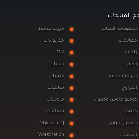
َح المنتجات
ميعات الألعاب
كروت شاشة
الجات
مذربوردات
مات
M.2
زين
مبردات
ودات طاقة
كيسات
مراوح
شاشات
مبو ماوس وكيبورد
ماوسات
يبورد
سماعات
جون حراري
إكسسوارات
خدمات
WorkStation