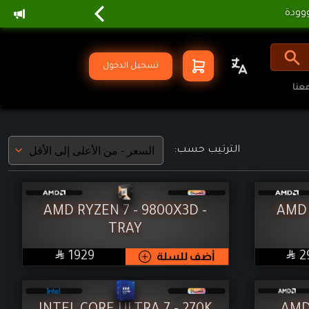
تسجيل الدخول
عنا
الترتيب حسب:
AMD RYZEN 7 - 9800X3D -
AMD 
TRAY


SAR
2
أضف للسلة
1929