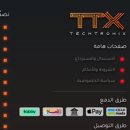
تصفّ
تج
مع
صفحات هامة
را
الاستبدال والاسترجاع
تخ
الشروط والأحكام
مز
سياسة الخصوصية
ال
كو
طرق الدفع
كي
مع
طرق التوصيل
ال