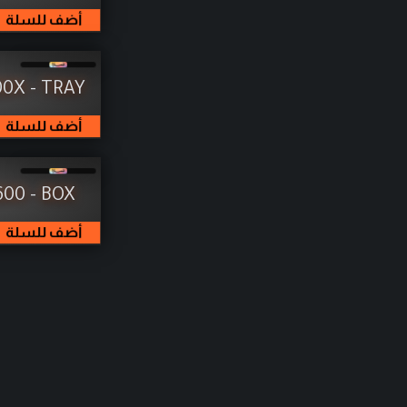
سماعات
أضف للسلة
معجون حراري
إكسسوارات
00X - TRAY
الخدمات
أضف للسلة
WorkStation
600 - BOX
أضف للسلة